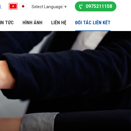
0975211158
Select Language
▼
IN TỨC
HÌNH ẢNH
LIÊN HỆ
ĐỐI TÁC LIÊN KẾT