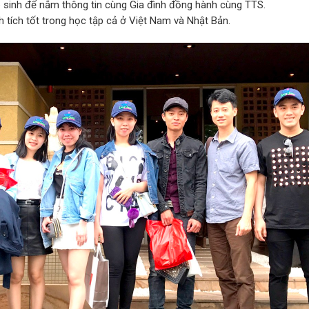
tập sinh để nắm thông tin cùng Gia đình đồng hành cùng TTS.
 tích tốt trong học tập cả ở Việt Nam và Nhật Bản.