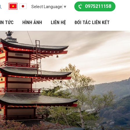
0975211158
Select Language
▼
IN TỨC
HÌNH ẢNH
LIÊN HỆ
ĐỐI TÁC LIÊN KẾT