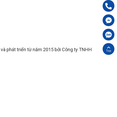
Hotline:
09
Chát FB cù
Chát Zalo 
 và phát triển từ năm 2015 bởi Công ty TNHH
Đi lên trên