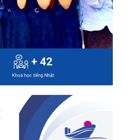
+
42
Khoá học tiếng Nhật
c
g
g
,