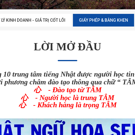
 LÝ KINH DOANH - GIÁ TRỊ CỐT LÕI
GIẤY PHÉP & BẰNG KHEN
LỜI MỞ ĐẦU
10 trung tâm tiếng Nhật được người học tin 
i phương châm đào tạo thông qua chữ “ TÂ
心 ‐ Đào tạo từ TÂM
心 ‐ Người học là trung TÂM
心 ‐ Khách hàng là trọng TÂM