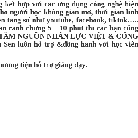
 kết hợp với các ứng dụng công nghệ hiệ
o người học không gian mở, thời gian lin
ền tảng số như youtube, facebook, tiktok….
ian rảnh chừng 5 – 10 phút thì các bạn cũn
TẦM NGUỒN NHÂN LỰC VIỆT & CỐN
Sen luôn hỗ trợ &đồng hành với học viê
phương tiện hỗ trợ giảng dạy.