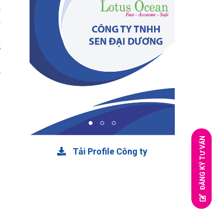
n
h
.
g
G
n
ĐĂNG KÝ TƯ VẤN
Tải Profile Công ty