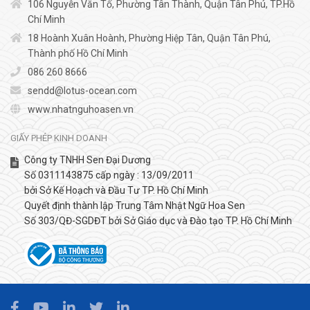
106 Nguyễn Văn Tố, Phường Tân Thành, Quận Tân Phú, TP.Hồ
Chí Minh
18 Hoành Xuân Hoành, Phường Hiệp Tân, Quận Tân Phú,
Thành phố Hồ Chí Minh
086 260 8666
sendd@lotus-ocean.com
www.nhatnguhoasen.vn
GIẤY PHÉP KINH DOANH
Công ty TNHH Sen Đại Dương
Số 0311143875 cấp ngày : 13/09/2011
bởi Sở Kế Hoạch và Đầu Tư TP. Hồ Chí Minh
Quyết định thành lập Trung Tâm Nhật Ngữ Hoa Sen
Số 303/QĐ-SGDĐT bởi Sở Giáo dục và Đào tạo TP. Hồ Chí Minh