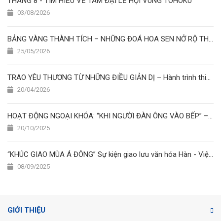
THÁNG 8 - TÌM HIỂU VỀ TAM ĐẠI LỄ HỘI VÙNG TOHOKU
03/08/2026
BẢNG VÀNG THÀNH TÍCH – NHỮNG ĐOÁ HOA SEN NỞ RỘ THÁNG 5/2026
25/05/2026
TRAO YÊU THƯƠNG TỪ NHỮNG ĐIỀU GIẢN DỊ – Hành trình thiện nguyện của học viên Nhật Ngữ Hoa Sen
20/04/2026
HOẠT ĐỘNG NGOẠI KHÓA: “KHI NGƯỜI ĐÀN ÔNG VÀO BẾP” – CUỘC THI NẤU ĂN ĐẦY SẮC MÀU TẠI TRƯỜNG NHẬT NGỮ HOA SEN
20/10/2025
“KHÚC GIAO MÙA Á ĐÔNG” Sự kiện giao lưu văn hóa Hàn - Việt - Nhật
08/09/2025
GIỚI THIỆU