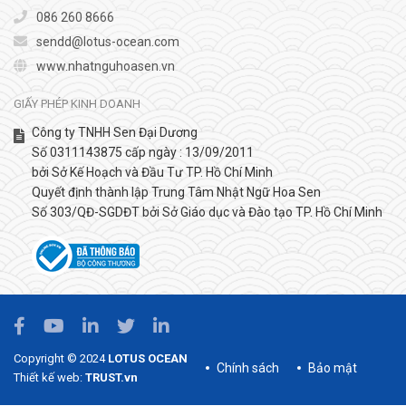
086 260 8666
sendd@lotus-ocean.com
www.nhatnguhoasen.vn
GIẤY PHÉP KINH DOANH
Công ty TNHH Sen Đại Dương
Số 0311143875 cấp ngày : 13/09/2011
bởi Sở Kế Hoạch và Đầu Tư TP. Hồ Chí Minh
Quyết định thành lập Trung Tâm Nhật Ngữ Hoa Sen
Số 303/QĐ-SGDĐT bởi Sở Giáo dục và Đào tạo TP. Hồ Chí Minh
Copyright © 2024
LOTUS OCEAN
Chính sách
Bảo mật
Thiết kế web:
TRUST.vn