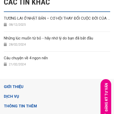
CÁC TIN KHÁC
TƯƠNG LAI Ở NHẬT BẢN – CƠ HỘI THAY ĐỔI CUỘC ĐỜI CỦA THỰC TẬP SINH & DU HỌC SINH VIỆT NAM NĂM 2025
08/12/2025
Những lúc muốn từ bỏ - hãy nhớ lý do bạn đã bắt đầu
28/02/2024
Câu chuyện về 4 ngọn nến
21/02/2024
ĐĂNG KÝ TƯ VẤN
GIỚI THIỆU
DỊCH VỤ
THÔNG TIN THÊM