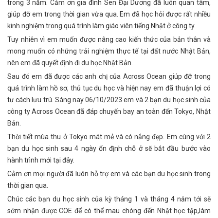
trong 3 năm. Cảm ơn gia đình Sen Đại Dương đã luôn quan tâm,
giúp đỡ em trong thời gian vừa qua. Em đã học hỏi được rất nhiều
kinh nghiệm trong quá trình làm giáo viên tiếng Nhật ở công ty.
Tuy nhiên vì em muốn được nâng cao kiến thức của bản thân và
mong muốn có những trải nghiệm thực tế tại đất nước Nhật Bản,
nên em đã quyết định đi du học Nhật Bản.
Sau đó em đã được các anh chị của Across Ocean giúp đỡ trong
quá trình làm hồ sơ, thủ tục du học và hiện nay em đã thuận lợi có
tư cách lưu trú. Sáng nay 06/10/2023 em và 2 bạn du học sinh của
công ty Across Ocean đã đáp chuyến bay an toàn đến Tokyo, Nhật
Bản.
Thời tiết mùa thu ở Tokyo mát mẻ và có nắng đẹp. Em cùng với 2
bạn du học sinh sau 4 ngày ổn định chỗ ở sẽ bắt đầu bước vào
hành trình mới tại đây.
Cảm ơn mọi người đã luôn hỗ trợ em và các bạn du học sinh trong
thời gian qua.
Chúc các bạn du học sinh của kỳ tháng 1 và tháng 4 năm tới sẽ
sớm nhận được COE để có thể mau chóng đến Nhật học tập,làm