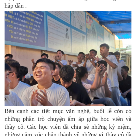
hấp dẫn .
Bên cạnh các tiết mục văn nghệ, buổi lễ còn có
những phần trò chuyện ấm áp giữa học viên và
thầy cô. Các học viên đã chia sẻ những kỷ niệm,
những cảm xúc chân thành về những gì thầy cô đã