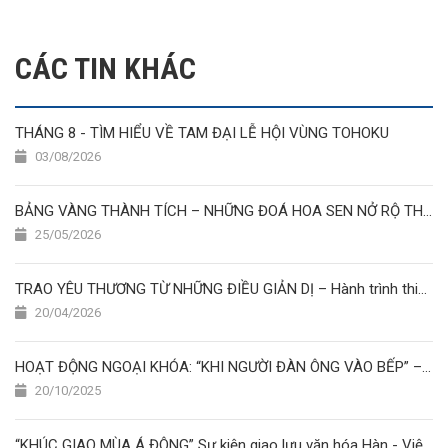
CÁC TIN KHÁC
THÁNG 8 - TÌM HIỂU VỀ TAM ĐẠI LỄ HỘI VÙNG TOHOKU
03/08/2026
BẢNG VÀNG THÀNH TÍCH – NHỮNG ĐOÁ HOA SEN NỞ RỘ THÁNG 5/2026
25/05/2026
TRAO YÊU THƯƠNG TỪ NHỮNG ĐIỀU GIẢN DỊ – Hành trình thiện nguyện của học viên Nhật Ngữ Hoa Sen
20/04/2026
HOẠT ĐỘNG NGOẠI KHÓA: “KHI NGƯỜI ĐÀN ÔNG VÀO BẾP” – CUỘC THI NẤU ĂN ĐẦY SẮC MÀU TẠI TRƯỜNG NHẬT NGỮ HOA SEN
20/10/2025
“KHÚC GIAO MÙA Á ĐÔNG” Sự kiện giao lưu văn hóa Hàn - Việt - Nhật