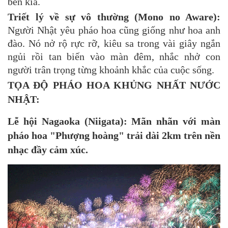
bên kia.
Triết lý về sự vô thường (Mono no Aware):
Người Nhật yêu pháo hoa cũng giống như hoa anh
đào. Nó nở rộ rực rỡ, kiêu sa trong vài giây ngắn
ngủi rồi tan biến vào màn đêm, nhắc nhở con
người trân trọng từng khoảnh khắc của cuộc sống.
TỌA ĐỘ PHÁO HOA KHỦNG NHẤT NƯỚC
NHẬT:
Lễ hội Nagaoka (Niigata):
Mãn nhãn với màn
pháo hoa "Phượng hoàng" trải dài 2km trên nền
nhạc đầy cảm xúc.