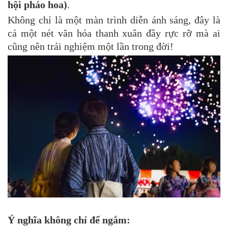
hội pháo hoa)
.
Không chỉ là một màn trình diễn ánh sáng, đây là
cả một nét văn hóa thanh xuân đầy rực rỡ mà ai
cũng nên trải nghiệm một lần trong đời!
Ý nghĩa không chỉ để ngắm: