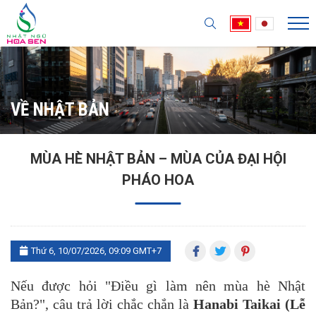
VỀ NHẬT BẢN
MÙA HÈ NHẬT BẢN – MÙA CỦA ĐẠI HỘI
PHÁO HOA
Thứ 6, 10/07/2026, 09:09 GMT+7
Nếu được hỏi "Điều gì làm nên mùa hè Nhật
Bản?", câu trả lời chắc chắn là
Hanabi Taikai (Lễ