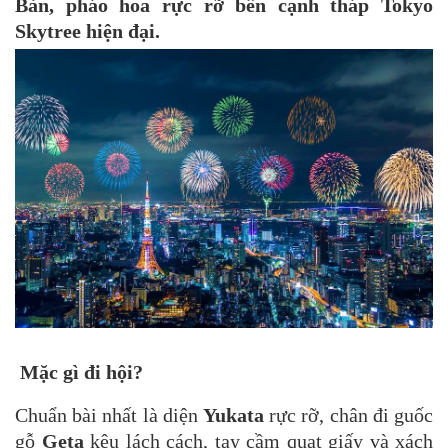
Bản, pháo hoa rực rỡ bên cạnh tháp Tokyo
Skytree hiện đại.
Mặc gì đi hội?
Chuẩn bài nhất là diện
Yukata
rực rỡ, chân đi guốc
gỗ
Geta
kêu lách cách, tay cầm quạt giấy và xách