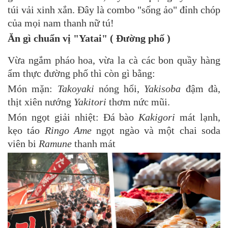
túi vải xinh xắn. Đây là combo "sống ảo" đỉnh chóp
của mọi nam thanh nữ tú!
Ăn gì chuẩn vị "Yatai" ( Đường phố )
Vừa ngắm pháo hoa, vừa la cà các bon quầy hàng
ẩm thực đường phố thì còn gì bằng:
Món mặn:
Takoyaki
nóng hổi,
Yakisoba
đậm đà,
thịt xiên nướng
Yakitori
thơm nức mũi.
Món ngọt giải nhiệt: Đá bào
Kakigori
mát lạnh,
kẹo táo
Ringo Ame
ngọt ngào và một chai soda
viên bi
Ramune
thanh mát