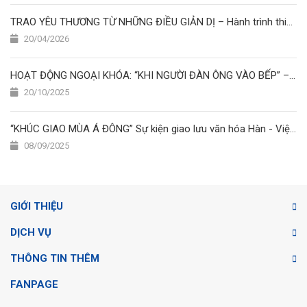
TRAO YÊU THƯƠNG TỪ NHỮNG ĐIỀU GIẢN DỊ – Hành trình thiện nguyện của học viên Nhật Ngữ Hoa Sen
20/04/2026
HOẠT ĐỘNG NGOẠI KHÓA: “KHI NGƯỜI ĐÀN ÔNG VÀO BẾP” – CUỘC THI NẤU ĂN ĐẦY SẮC MÀU TẠI TRƯỜNG NHẬT NGỮ HOA SEN
20/10/2025
“KHÚC GIAO MÙA Á ĐÔNG” Sự kiện giao lưu văn hóa Hàn - Việt - Nhật
08/09/2025
GIỚI THIỆU
DỊCH VỤ
THÔNG TIN THÊM
FANPAGE