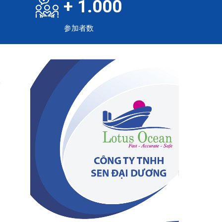
+
1.000
参加者数
や
教
に
な
安
こ