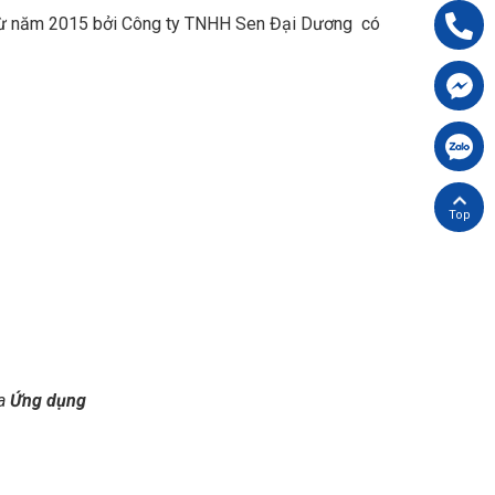
ển từ năm 2015 bởi Công ty TNHH Sen Đại Dương có
Hotline:
09
Chát FB cù
Chát Zalo 
Back top
ua
Ứng dụng