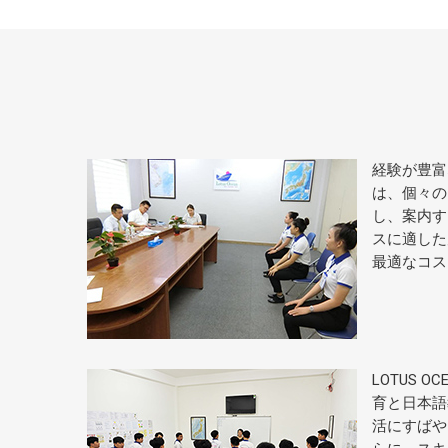
経験が豊富
は、個々の
し、案内す
スに適した
最適なコス
LOTUS 
育と日本語
活にすばや