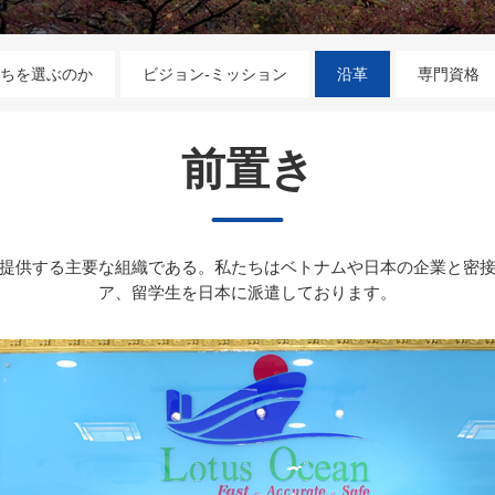
ちを選ぶのか
ビジョン‐ミッション
沿革
専門資格
前置き
提供する主要な組織である。私たちはベトナムや日本の企業と密
ア、留学生を日本に派遣しております。