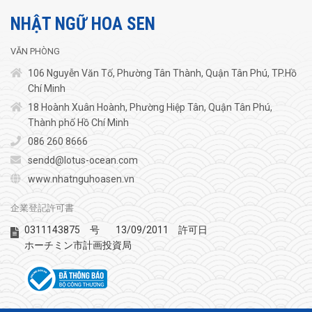
NHẬT NGỮ HOA SEN
VĂN PHÒNG
106 Nguyễn Văn Tố, Phường Tân Thành, Quận Tân Phú, TP.Hồ
Chí Minh
18 Hoành Xuân Hoành, Phường Hiệp Tân, Quận Tân Phú,
Thành phố Hồ Chí Minh
086 260 8666
sendd@lotus-ocean.com
www.nhatnguhoasen.vn
企業登記許可書
0311143875
13/09/2011
号
許可日
ホーチミン市計画投資局