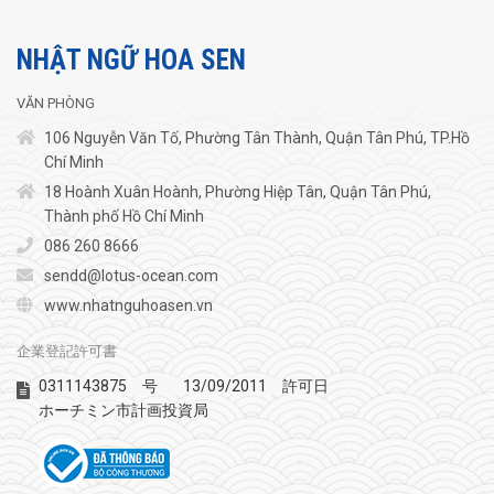
NHẬT NGỮ HOA SEN
VĂN PHÒNG
106 Nguyễn Văn Tố, Phường Tân Thành, Quận Tân Phú, TP.Hồ
Chí Minh
18 Hoành Xuân Hoành, Phường Hiệp Tân, Quận Tân Phú,
Thành phố Hồ Chí Minh
086 260 8666
sendd@lotus-ocean.com
www.nhatnguhoasen.vn
企業登記許可書
0311143875
13/09/2011
号
許可日
ホーチミン市計画投資局