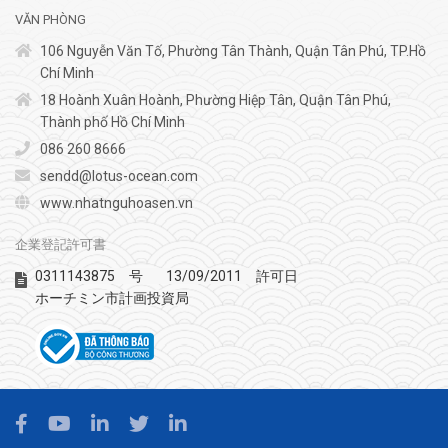
VĂN PHÒNG
106 Nguyễn Văn Tố, Phường Tân Thành, Quận Tân Phú, TP.Hồ
Chí Minh
18 Hoành Xuân Hoành, Phường Hiệp Tân, Quận Tân Phú,
Thành phố Hồ Chí Minh
086 260 8666
sendd@lotus-ocean.com
www.nhatnguhoasen.vn
企業登記許可書
0311143875
13/09/2011
号
許可日
ホーチミン市計画投資局