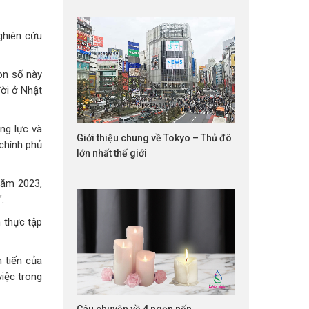
ghiên cứu
Con số này
đời ở Nhật
ng lực và
Giới thiệu chung về Tokyo – Thủ đô
 chính phủ
lớn nhất thế giới
năm 2023,
.
 thực tập
 tiến của
việc trong
Câu chuyện về 4 ngọn nến