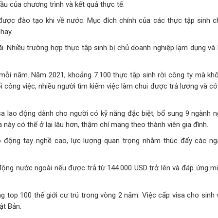
ầu của chương trình và kết quả thực tế.
được đào tạo khi về nước. Mục đích chính của các thực tập sinh ch
 hay.
ãi. Nhiều trường hợp thực tập sinh bị chủ doanh nghiệp lạm dụng và
c mỗi năm. Năm 2021, khoảng 7.100 thực tập sinh rời công ty mà kh
 công việc, nhiều người tìm kiếm việc làm chui được trả lương và có
a lao động dành cho người có kỹ năng đặc biệt, bổ sung 9 ngành 
 này có thể ở lại lâu hơn, thậm chí mang theo thành viên gia đình.
o động tay nghề cao, lực lượng quan trọng nhằm thúc đẩy các n
động nước ngoài nếu được trả từ 144.000 USD trở lên và đáp ứng mộ
g top 100 thế giới cư trú trong vòng 2 năm. Việc cấp visa cho sinh
ật Bản.