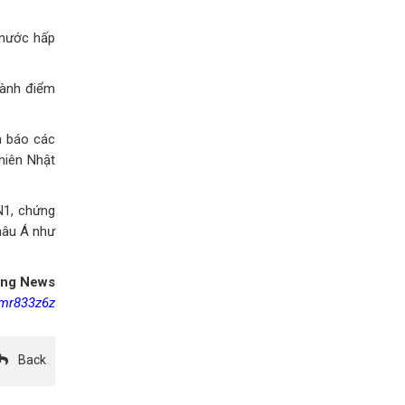
 nước hấp
hành điểm
h báo các
niên Nhật
N1, chứng
châu Á như
ing News
/mr833z6z
Back