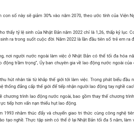
iên con số này sẽ giảm 30% vào năm 2070, theo ước tính của Viện N
o thấy tỷ lệ sinh của Nhật Bản năm 2022 chỉ là 1,26, thấp kỷ lục. 
inh ra trong suốt cuộc đời. Năm 2022 là lần đầu tiên số trẻ em ra 
g, nơi người nước ngoài làm việc ở Nhật Bản có thể tối đa hóa nă
 lao động trầm trọng”, Ủy ban chuyên gia về lao động nước ngoài của
u hút nhân tài từ khắp thế giới tới làm việc. Trong phát biểu đầu 
ệ thống đẳng cấp thế giới để tiếp nhận người lao động tay nghề cao”
ề chương trình lao động nước ngoài, bao gồm thay thế chương trình
ực tiếp hơn vấn nạn thiếu hụt lao động.
 1993 nhằm thúc đẩy và chuyển giao tri thức cùng công nghệ tiên
ào tạo nghề. Thực tập sinh có thể ở lại Nhật Bản tối đa 5 năm, làm 