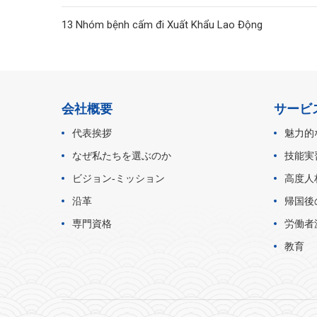
13 Nhóm bệnh cấm đi Xuất Khẩu Lao Động
会社概要
サービ
代表挨拶
魅力的
なぜ私たちを選ぶのか
技能実
ビジョン‐ミッション
高度人
沿革
帰国後
専門資格
労働者
教育