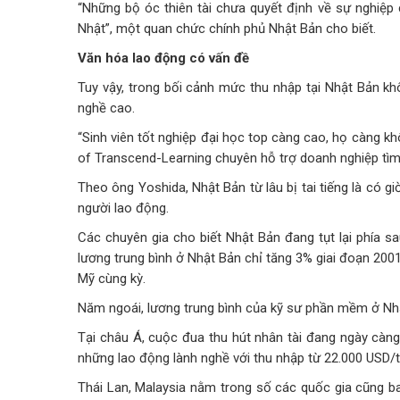
“Những bộ óc thiên tài chưa quyết định về sự nghiệp 
Nhật”, một quan chức chính phủ Nhật Bản cho biết.
Văn hóa lao động có vấn đề
Tuy vậy, trong bối cảnh mức thu nhập tại Nhật Bản kh
nghề cao.
“Sinh viên tốt nghiệp đại học top càng cao, họ càng k
of Transcend-Learning chuyên hỗ trợ doanh nghiệp tìm k
Theo ông Yoshida, Nhật Bản từ lâu bị tai tiếng là có g
người lao động.
Các chuyên gia cho biết Nhật Bản đang tụt lại phía s
lương trung bình ở Nhật Bản chỉ tăng 3% giai đoạn 20
Mỹ cùng kỳ.
Năm ngoái, lương trung bình của kỹ sư phần mềm ở Nhật
Tại châu Á, cuộc đua thu hút nhân tài đang ngày càng 
những lao động lành nghề với thu nhập từ 22.000 USD/t
Thái Lan, Malaysia nằm trong số các quốc gia cũng b