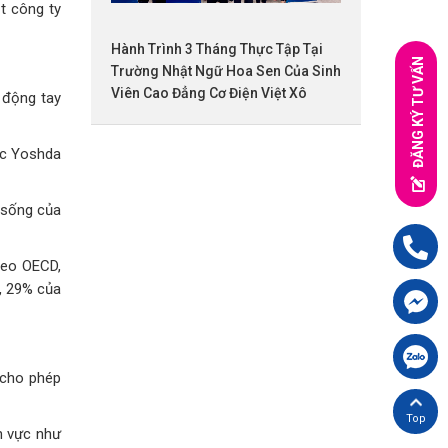
t công ty
Hành Trình 3 Tháng Thực Tập Tại
ĐĂNG KÝ TƯ VẤN
Trường Nhật Ngữ Hoa Sen Của Sinh
Viên Cao Đẳng Cơ Điện Việt Xô
 động tay
hức Yoshda
i sống của
Hotline:
09
heo OECD,
, 29% của
Chát FB cù
Chát Zalo 
 cho phép
Back top
h vực như