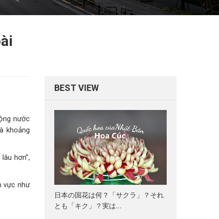
ài
BEST VIEW
động nước
là khoảng
lâu hơn”,
nh vực như
日本の国花は何？「サクラ」？それ
とも「キク」？実は...