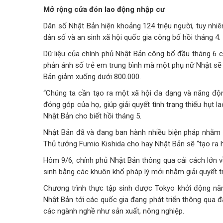
Mở rộng cửa đón lao động nhập cư
Dân số Nhật Bản hiện khoảng 124 triệu người, tuy nh
dân số và an sinh xã hội quốc gia công bố hồi tháng 4.
Dữ liệu của chính phủ Nhật Bản công bố đầu tháng 6 ch
phản ánh số trẻ em trung bình mà một phụ nữ Nhật sẽ s
Bản giảm xuống dưới 800.000.
“Chúng ta cần tạo ra một xã hội đa dạng và năng độn
đóng góp của họ, giúp giải quyết tình trạng thiếu hụt
Nhật Bản cho biết hồi tháng 5.
Nhật Bản đã và đang ban hành nhiều biện pháp nhằm th
Thủ tướng Fumio Kishida cho hay Nhật Bản sẽ “tạo ra h
Hôm 9/6, chính phủ Nhật Bản thông qua cải cách lớn v
sinh bằng các khuôn khổ pháp lý mới nhằm giải quyết tr
Chương trình thực tập sinh được Tokyo khởi động năm
Nhật Bản tới các quốc gia đang phát triển thông qua đ
các ngành nghề như sản xuất, nông nghiệp.