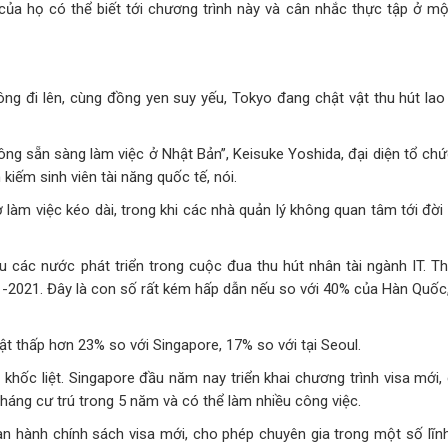
của họ có thể biết tới chương trình này và cân nhắc thực tập ở mộ
ông đi lên, cùng đồng yen suy yếu, Tokyo đang chật vật thu hút lao
hông sẵn sàng làm việc ở Nhật Bản”, Keisuke Yoshida, đại diện tổ c
iếm sinh viên tài năng quốc tế, nói.
iờ làm việc kéo dài, trong khi các nhà quản lý không quan tâm tới đờ
au các nước phát triển trong cuộc đua thu hút nhân tài ngành IT. T
01-2021. Đây là con số rất kém hấp dẫn nếu so với 40% của Hàn Quốc
 thấp hơn 23% so với Singapore, 17% so với tại Seoul.
khốc liệt. Singapore đầu năm nay triển khai chương trình visa mới,
háng cư trú trong 5 năm và có thể làm nhiều công việc.
an hành chính sách visa mới, cho phép chuyên gia trong một số lĩn