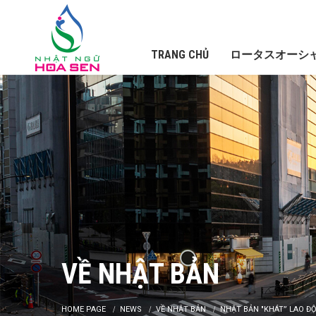
TRANG CHỦ
ロータスオーシ
VỀ NHẬT BẢN
HOME PAGE
NEWS
VỀ NHẬT BẢN
NHẬT BẢN "KHÁT” LAO Đ