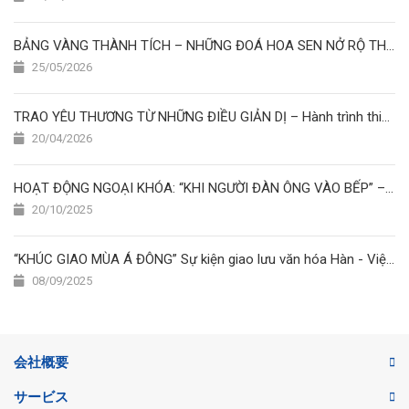
BẢNG VÀNG THÀNH TÍCH – NHỮNG ĐOÁ HOA SEN NỞ RỘ THÁNG 5/2026 ????✨????
25/05/2026
TRAO YÊU THƯƠNG TỪ NHỮNG ĐIỀU GIẢN DỊ – Hành trình thiện nguyện của học viên Nhật Ngữ Hoa Sen
20/04/2026
HOẠT ĐỘNG NGOẠI KHÓA: “KHI NGƯỜI ĐÀN ÔNG VÀO BẾP” – CUỘC THI NẤU ĂN ĐẦY SẮC MÀU TẠI TRƯỜNG NHẬT NGỮ HOA SEN
20/10/2025
“KHÚC GIAO MÙA Á ĐÔNG” Sự kiện giao lưu văn hóa Hàn - Việt - Nhật
08/09/2025
会社概要
サービス