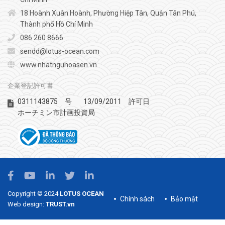
18 Hoành Xuân Hoành, Phường Hiệp Tân, Quận Tân Phú,
Thành phố Hồ Chí Minh
086 260 8666
sendd@lotus-ocean.com
www.nhatnguhoasen.vn
企業登記許可書
0311143875
13/09/2011
号
許可日
ホーチミン市計画投資局
Copyright © 2024
LOTUS OCEAN
Chính sách
Bảo mật
Web design:
TRUST.vn