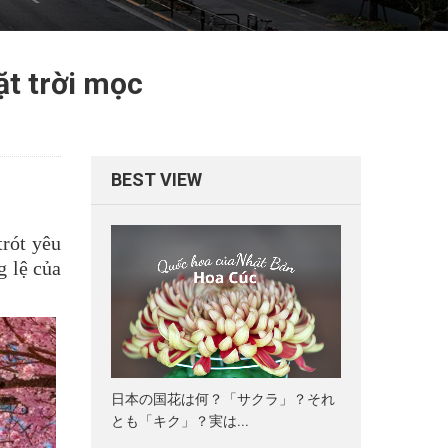
ặt trời mọc
BEST VIEW
trót yêu
g lệ của
日本の国花は何？「サクラ」？それ
とも「キク」？実は...