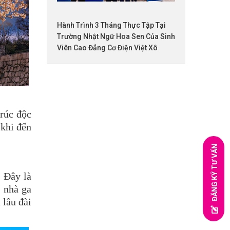
Hành Trình 3 Tháng Thực Tập Tại
Trường Nhật Ngữ Hoa Sen Của Sinh
Viên Cao Đẳng Cơ Điện Việt Xô
trúc độc
 khi đến
ĐĂNG KÝ TƯ VẤN
. Đây là
g nhà ga
 lâu đài