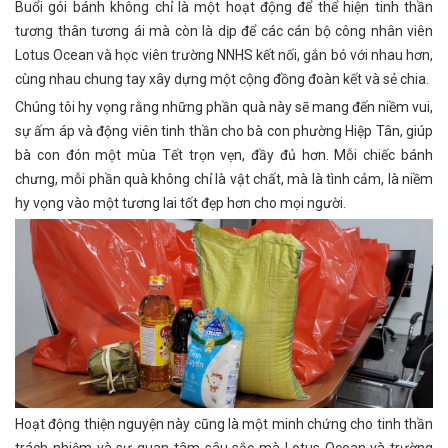
Buổi gói bánh không chỉ là một hoạt động để thể hiện tinh thần
tương thân tương ái mà còn là dịp để các cán bộ công nhân viên
Lotus Ocean và học viên trường NNHS kết nối, gắn bó với nhau hơn,
cùng nhau chung tay xây dựng một cộng đồng đoàn kết và sẻ chia.
Chúng tôi hy vọng rằng những phần quà này sẽ mang đến niềm vui,
sự ấm áp và độn
g viên tinh thần cho bà con phường Hiệp Tân, giúp
bà con đón một mùa Tết trọn vẹn, đầy đủ hơn. Mỗi chiếc bánh
chưng, mỗi phần quà không chỉ là vật chất, mà là tình cảm, là niềm
hy vọng vào một tương lai tốt đẹp hơn cho mọi người.
Hoạt động thiện nguyện này cũng là một minh chứng cho tinh thần
trách nhiệm và sự quan tâm sâu sắc mà Lotus Ocean và trường