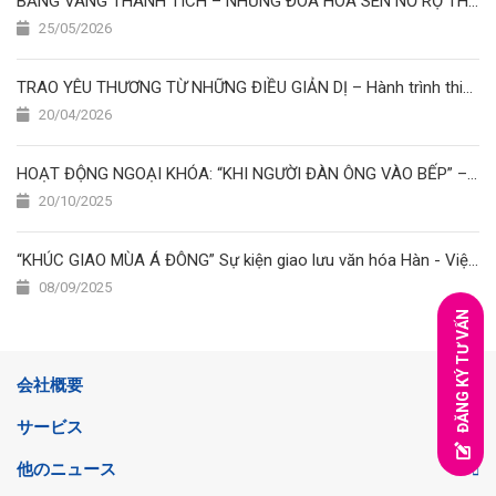
BẢNG VÀNG THÀNH TÍCH – NHỮNG ĐOÁ HOA SEN NỞ RỘ THÁNG 5/2026 ????✨????
25/05/2026
TRAO YÊU THƯƠNG TỪ NHỮNG ĐIỀU GIẢN DỊ – Hành trình thiện nguyện của học viên Nhật Ngữ Hoa Sen
20/04/2026
HOẠT ĐỘNG NGOẠI KHÓA: “KHI NGƯỜI ĐÀN ÔNG VÀO BẾP” – CUỘC THI NẤU ĂN ĐẦY SẮC MÀU TẠI TRƯỜNG NHẬT NGỮ HOA SEN
20/10/2025
“KHÚC GIAO MÙA Á ĐÔNG” Sự kiện giao lưu văn hóa Hàn - Việt - Nhật
08/09/2025
ĐĂNG KÝ TƯ VẤN
会社概要
サービス
他のニュース