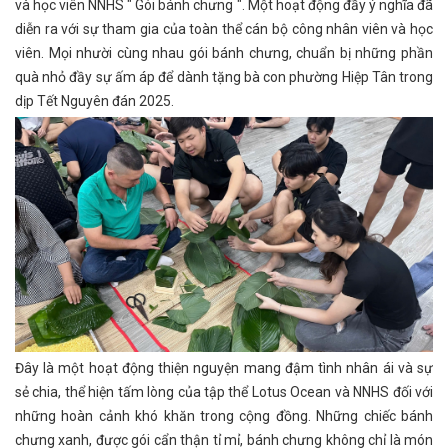
và học viên NNHS " Gói bánh chưng ". Một hoạt động đầy ý nghĩa đã
diễn ra với sự tham gia của toàn thể cán bộ công nhân viên và học
viên. Mọi nhười cùng nhau gói bánh chưng, chuẩn bị những phần
quà nhỏ đầy sự ấm áp để dành tặng bà con phường Hiệp Tân trong
dịp Tết Nguyên đán 2025.
Đây là một hoạt động thiện nguyện mang đậm tình nhân ái và sự
sẻ chia, thể hiện tấm lòng của tập thể Lotus Ocean và NNHS đối với
những hoàn cảnh khó khăn trong cộng đồng. Những chiếc bánh
chưng xanh, được gói cẩn thận tỉ mỉ, bánh chưng không chỉ là món