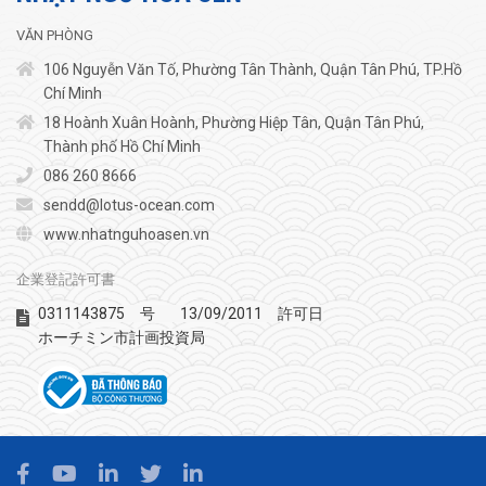
VĂN PHÒNG
106 Nguyễn Văn Tố, Phường Tân Thành, Quận Tân Phú, TP.Hồ
Chí Minh
18 Hoành Xuân Hoành, Phường Hiệp Tân, Quận Tân Phú,
Thành phố Hồ Chí Minh
086 260 8666
sendd@lotus-ocean.com
www.nhatnguhoasen.vn
企業登記許可書
0311143875
13/09/2011
号
許可日
ホーチミン市計画投資局