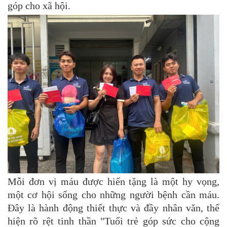
góp cho xã hội.
Mỗi đơn vị máu được hiến tặng là một hy vọng,
một cơ hội sống cho những người bệnh cần máu.
Đây là hành động thiết thực và đầy nhân văn, thể
hiện rõ rệt tinh thần "Tuổi trẻ góp sức cho cộng