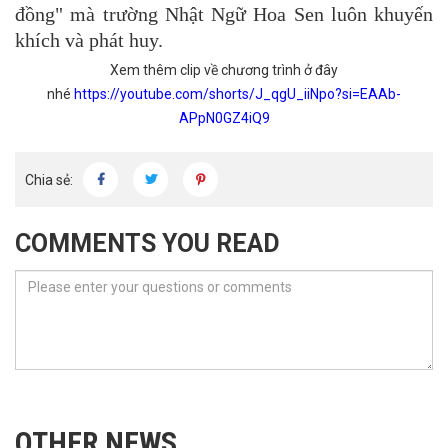
đồng" mà trường Nhật Ngữ Hoa Sen luôn khuyến
khích và phát huy.
Xem thêm clip về chương trình ở đây
nhé
https://youtube.com/shorts/J_qgU_iiNpo?si=EAAb-
APpN0GZ4iQ9
Chia sẻ:
COMMENTS YOU READ
OTHER NEWS