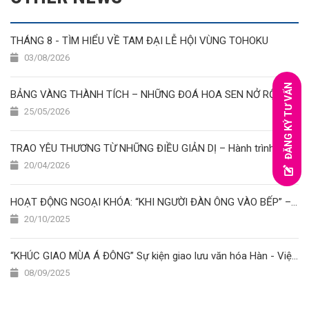
THÁNG 8 - TÌM HIỂU VỀ TAM ĐẠI LỄ HỘI VÙNG TOHOKU
03/08/2026
ĐĂNG KÝ TƯ VẤN
BẢNG VÀNG THÀNH TÍCH – NHỮNG ĐOÁ HOA SEN NỞ RỘ THÁNG 5/2026 ????✨????
25/05/2026
TRAO YÊU THƯƠNG TỪ NHỮNG ĐIỀU GIẢN DỊ – Hành trình thiện nguyện của học viên Nhật Ngữ Hoa Sen
20/04/2026
HOẠT ĐỘNG NGOẠI KHÓA: “KHI NGƯỜI ĐÀN ÔNG VÀO BẾP” – CUỘC THI NẤU ĂN ĐẦY SẮC MÀU TẠI TRƯỜNG NHẬT NGỮ HOA SEN
20/10/2025
“KHÚC GIAO MÙA Á ĐÔNG” Sự kiện giao lưu văn hóa Hàn - Việt - Nhật
08/09/2025