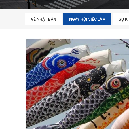
VỀ NHẬT BẢN
NGÀY HỘI VIỆC LÀM
SỰ K