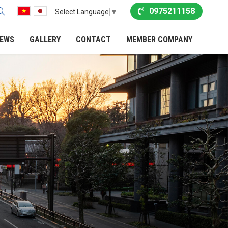
0975211158
Select Language
▼
EWS
GALLERY
CONTACT
MEMBER COMPANY