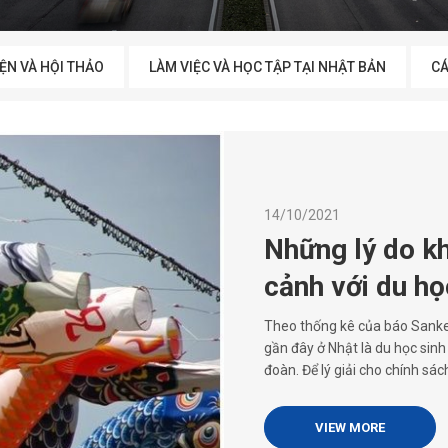
IỆN VÀ HỘI THẢO
LÀM VIỆC VÀ HỌC TẬP TẠI NHẬT BẢN
CÁ
14/10/2021
Những lý do kh
cảnh với du họ
Theo thống kê của báo Sankei
gần đây ở Nhật là du học sinh
đoàn. Để lý giải cho chính sác
VIEW MORE