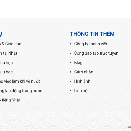
Ụ
THÔNG TIN THÊM
 & Giáo dục
Công ty thành viên
m tại Nhật
Cổng đào tạo trực tuyến
 du học
Blog
 du học
Cảm nhận
iệu việc làm khi về nước
Hình ảnh
ng lao động trong nước
Liên hệ
 tiếng Nhật
GI