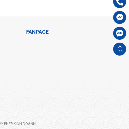
Hotline:
09
Chát FB cù
FANPAGE
Chát Zalo 
Back top
ẤY PHÉP KINH DOANH