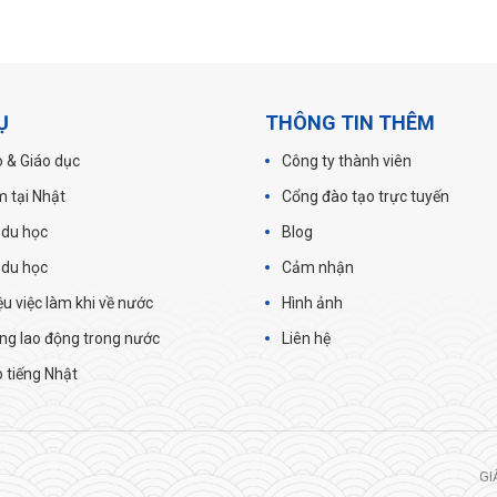
Ụ
THÔNG TIN THÊM
 & Giáo dục
Công ty thành viên
m tại Nhật
Cổng đào tạo trực tuyến
 du học
Blog
 du học
Cảm nhận
iệu việc làm khi về nước
Hình ảnh
ng lao động trong nước
Liên hệ
 tiếng Nhật
GI