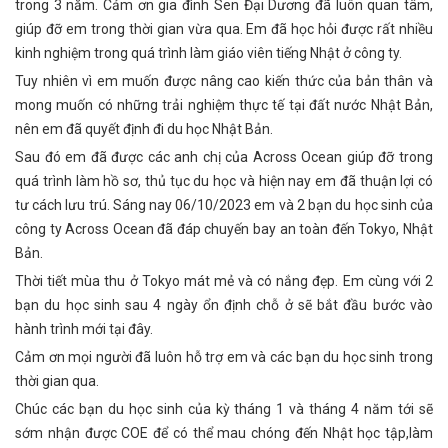
trong 3 năm. Cảm ơn gia đình Sen Đại Dương đã luôn quan tâm,
giúp đỡ em trong thời gian vừa qua. Em đã học hỏi được rất nhiều
kinh nghiệm trong quá trình làm giáo viên tiếng Nhật ở công ty.
Tuy nhiên vì em muốn được nâng cao kiến thức của bản thân và
mong muốn có những trải nghiệm thực tế tại đất nước Nhật Bản,
nên em đã quyết định đi du học Nhật Bản.
Sau đó em đã được các anh chị của Across Ocean giúp đỡ trong
quá trình làm hồ sơ, thủ tục du học và hiện nay em đã thuận lợi có
tư cách lưu trú. Sáng nay 06/10/2023 em và 2 bạn du học sinh của
công ty Across Ocean đã đáp chuyến bay an toàn đến Tokyo, Nhật
Bản.
Thời tiết mùa thu ở Tokyo mát mẻ và có nắng đẹp. Em cùng với 2
bạn du học sinh sau 4 ngày ổn định chỗ ở sẽ bắt đầu bước vào
hành trình mới tại đây.
Cảm ơn mọi người đã luôn hỗ trợ em và các bạn du học sinh trong
thời gian qua.
Chúc các bạn du học sinh của kỳ tháng 1 và tháng 4 năm tới sẽ
sớm nhận được COE để có thể mau chóng đến Nhật học tập,làm