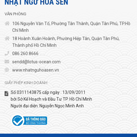
NHẬT NGỮ HOA SEN
VĂN PHÒNG
106 Nguyễn Văn Tố, Phường Tân Thành, Quận Tân Phú, TP.Hồ
Chí Minh
18 Hoành Xuân Hoành, Phường Hiệp Tân, Quận Tân Phú,
Thành phố Hồ Chí Minh
086 260 8666
sendd@lotus-ocean.com
www.nhatnguhoasen.vn
GIẤY PHÉP KINH DOANH
Số 0311143875 cấp ngày : 13/09/2011
bởi Sở Kế Hoạch và Đầu Tư TP. Hồ Chí Minh
Người đại diện: Nguyễn Ngọc Minh Anh