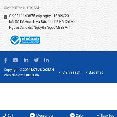
GIẤY PHÉP KINH DOANH
Số 0311143875 cấp ngày : 13/09/2011
bởi Sở Kế Hoạch và Đầu Tư TP. Hồ Chí Minh
Người đại diện: Nguyễn Ngọc Minh Anh
Copyright © 2024
LOTUS OCEAN
Chính sách
Bảo mật
Web design:
TRUST.vn
Call
Messenger
Zalo
Back top