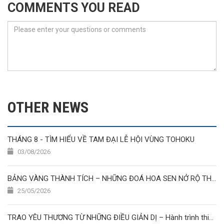
COMMENTS YOU READ
OTHER NEWS
THÁNG 8 - TÌM HIỂU VỀ TAM ĐẠI LỄ HỘI VÙNG TOHOKU
03/08/2026
BẢNG VÀNG THÀNH TÍCH – NHỮNG ĐOÁ HOA SEN NỞ RỘ THÁNG 5/2026 ????✨????
25/05/2026
TRAO YÊU THƯƠNG TỪ NHỮNG ĐIỀU GIẢN DỊ – Hành trình thiện nguyện của học viên Nhật Ngữ Hoa Sen