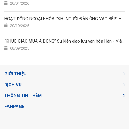
20/04/2026
HOẠT ĐỘNG NGOẠI KHÓA: “KHI NGƯỜI ĐÀN ÔNG VÀO BẾP” – CUỘC THI NẤU ĂN ĐẦY SẮC MÀU TẠI TRƯỜNG NHẬT NGỮ HOA SEN
20/10/2025
“KHÚC GIAO MÙA Á ĐÔNG” Sự kiện giao lưu văn hóa Hàn - Việt - Nhật
08/09/2025
GIỚI THIỆU
DỊCH VỤ
THÔNG TIN THÊM
FANPAGE