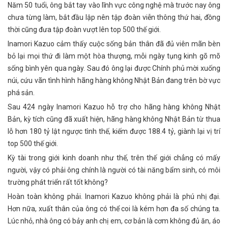
Năm 50 tuổi, ông bắt tay vào lĩnh vực công nghệ mà trước nay ông
chưa từng làm, bắt đầu lập nên tập đoàn viễn thông thứ hai, đồng
thời cũng đưa tập đoàn vượt lên top 500 thế giới.
Inamori Kazuo cảm thấy cuộc sống bản thân đã đủ viên mãn bèn
bỏ lại mọi thứ đi làm một hòa thượng, mỗi ngày tụng kinh gõ mõ
sống bình yên qua ngày. Sau đó ông lại được Chính phủ mời xuống
núi, cứu vãn tình hình hãng hàng không Nhật Bản đang trên bờ vực
phá sản.
Sau 424 ngày Inamori Kazuo hỗ trợ cho hãng hàng không Nhật
Bản, kỳ tích cũng đã xuất hiện, hãng hàng không Nhật Bản từ thua
lỗ hơn 180 tỷ lật ngược tình thế, kiếm được 188.4 tỷ, giành lại vị trí
top 500 thế giới.
Kỳ tài trong giới kinh doanh như thế, trên thế giới chẳng có mấy
người, vậy có phải ông chính là người có tài năng bẩm sinh, có môi
trường phát triển rất tốt không?
Hoàn toàn không phải. Inamori Kazuo không phải là phú nhị đại.
Hơn nữa, xuất thân của ông có thể coi là kém hơn đa số chúng ta.
Lúc nhỏ, nhà ông có bảy anh chị em, cơ bản là cơm không đủ ăn, áo