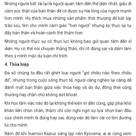
Những người bất tài lại là người quan tâm đến thể diện nhất, giấu đi
cảm xúc thật của bản thân để có được sự hài lòng của người mạnh
hơn mình. Họ thích mua những sản phẩm thời thượng để bắt kịp
trào lưu, tìm cho mình cảm giác "hơn người" nhưng kỳ thực lại tự
đẩy bản thân và hoàn cảnh thê thảm hơn.
Những người thực sự có thực lực không bao giờ quan tâm đến sĩ
diện. Họ có thể nói chuyện thẳng thắn, chỉ rõ đúng sai và dám làm
theo ý mình mặc dư luận chỉ trích.
4. Thỏa hiệp
Đa số chúng ta đều rất ghét loại người “gió chiều nào theo chiều
đó”, nhưng trong cuộc sống thực tế, người càng nghèo lại càng dễ
đánh mất bản thân giữa việc thỏa hiệp và do dự, đồng thời cũng
thường hay chần chừ không dứt khoát.
Khi học làm việc nào đó lại không thể kiên trì đến cùng, gặp phải khó
khăn liền chùn chân, thậm chí còn nghi ngờ sự lựa chọn ban đầu
của chính mình là đúng hay sai, dùng việc đó làm cái cớ tìm đường
lui cho mình.
Năm đó khi Inamori Kazuo sáng lập nên Kyocena, ai ai cũng xem