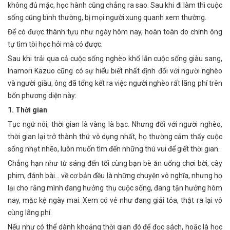
không đủ mặc, học hành cũng chẳng ra sao. Sau khi đi làm thì cuộc
sống cũng bình thường, bị mọi người xung quanh xem thường.
Để có được thành tựu như ngày hôm nay, hoàn toàn do chính ông
tự tìm tòi học hỏi mà có được.
Sau khi trải qua cả cuộc sống nghèo khổ lẫn cuộc sống giàu sang,
Inamori Kazuo cũng có sự hiểu biết nhất định đối với người nghèo
và người giàu, ông đã tổng kết ra việc người nghèo rất lãng phí trên
bốn phương diện này:
1. Thời gian
Tục ngữ nói, thời gian là vàng là bạc. Nhưng đối với người nghèo,
thời gian lại trở thành thứ vô dụng nhất, họ thường cảm thấy cuộc
sống nhạt nhẽo, luôn muốn tìm đến những thú vui để giết thời gian.
Chẳng hạn như từ sáng đến tối cùng bạn bè ăn uống chơi bời, cày
phim, đánh bài... về cơ bản đều là những chuyện vô nghĩa, nhưng họ
lại cho rằng mình đang hưởng thụ cuộc sống, đang tận hưởng hôm
nay, mặc kệ ngày mai. Xem có vẻ như đang giải tỏa, thật ra lại vô
cùng lãng phí.
Nếu như có thể dành khoảng thời gian đó để đọc sách, hoặc là học