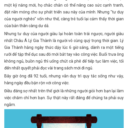
một kỹ năng mới, họ chắc chắn có thể nâng cao sức cạnh tranh,
đặt nền móng cho sự phát triển sau này của mình. Nhưng "tư duy
của người nghèo" vốn như thế, càng trẻ tuổi lại cảm thấy thời gian
của bản thân càng dư dả.
Nhưng tư duy của người giàu lại hoàn toàn trái ngược, người giàu
nhất Châu Á Lý Gia Thành là người vô cùng quý trọng thời gian. Lý
Gia Thành hằng ngày thức dậy lúc 6 giờ sáng, dành ra một tiếng
rưỡi để tập thể dục sau đó mới bắt tay vào công việc. Buổi trưa ông
không ngủ, buồn ngủ thì uống chút cà phê để tiếp tục làm việc, tối
đến nhất quyết phải đọc vài trang sách mới đi ngủ.
Bây giờ ông đã 92 tuổi, nhưng vẫn duy trì quy tắc sống như vậy,
hàng ngày đều bận rộn với công việc.
Điều đáng sợ nhất trên thế giới là những người giỏi hơn bạn lại làm
việc chăm chỉ hơn bạn. Sự thật này rất đáng để chúng ta phải suy
ngẫm.