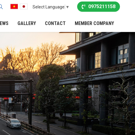
0975211158
Select Language
▼
EWS
GALLERY
CONTACT
MEMBER COMPANY