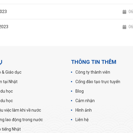
2023
0
/2023
0
Ụ
THÔNG TIN THÊM
 & Giáo dục
Công ty thành viên
m tại Nhật
Cổng đào tạo trực tuyến
 du học
Blog
 du học
Cảm nhận
iệu việc làm khi về nước
Hình ảnh
ng lao động trong nước
Liên hệ
 tiếng Nhật