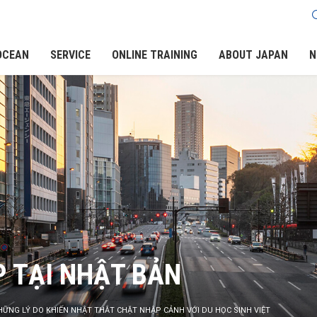
OCEAN
SERVICE
ONLINE TRAINING
ABOUT JAPAN
N
P TẠI NHẬT BẢN
HỮNG LÝ DO KHIẾN NHẬT THẮT CHẶT NHẬP CẢNH VỚI DU HỌC SINH VIỆT