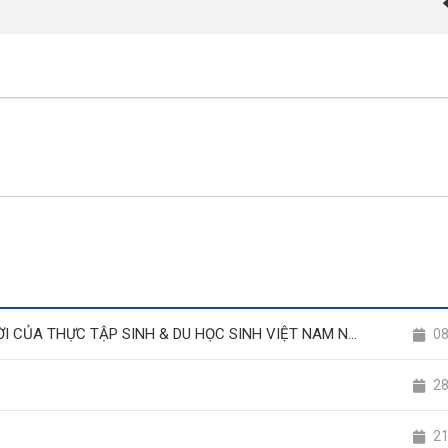
TƯƠNG LAI Ở NHẬT BẢN – CƠ HỘI THAY ĐỔI CUỘC ĐỜI CỦA THỰC TẬP SINH & DU HỌC SINH VIỆT NAM NĂM 2025
0
2
2