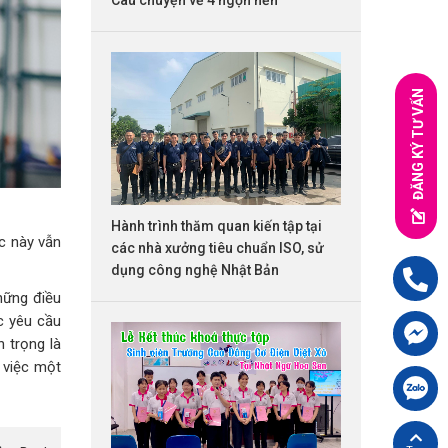
ĐĂNG KÝ TƯ VẤN
Hành trình thăm quan kiến tập tại
c này vẫn
các nhà xưởng tiêu chuẩn ISO, sử
dụng công nghệ Nhật Bản
Hotline:
09
hững điều
c yêu cầu
Chát FB cù
 trọng là
 việc một
Chát Zalo 
Back top