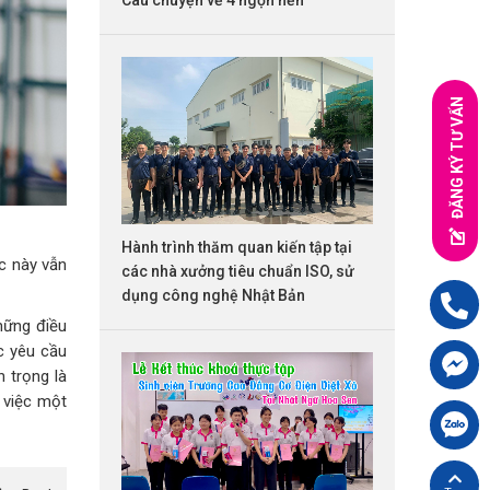
ĐĂNG KÝ TƯ VẤN
Hành trình thăm quan kiến tập tại
c này vẫn
các nhà xưởng tiêu chuẩn ISO, sử
dụng công nghệ Nhật Bản
Hotline:
09
hững điều
c yêu cầu
Chát FB cù
 trọng là
 việc một
Chát Zalo 
Back top