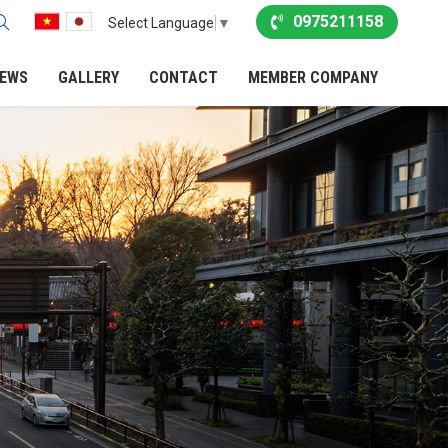
0975211158
Select Language
▼
EWS
GALLERY
CONTACT
MEMBER COMPANY