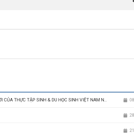
TƯƠNG LAI Ở NHẬT BẢN – CƠ HỘI THAY ĐỔI CUỘC ĐỜI CỦA THỰC TẬP SINH & DU HỌC SINH VIỆT NAM NĂM 2025
0
2
2