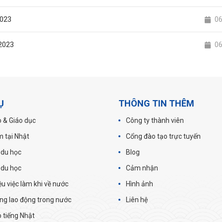
2023
0
/2023
0
Ụ
THÔNG TIN THÊM
 & Giáo dục
Công ty thành viên
m tại Nhật
Cổng đào tạo trực tuyến
 du học
Blog
 du học
Cảm nhận
iệu việc làm khi về nước
Hình ảnh
ng lao động trong nước
Liên hệ
 tiếng Nhật