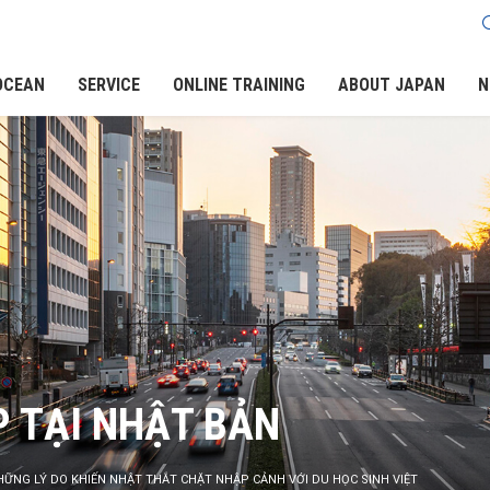
OCEAN
SERVICE
ONLINE TRAINING
ABOUT JAPAN
N
P TẠI NHẬT BẢN
HỮNG LÝ DO KHIẾN NHẬT THẮT CHẶT NHẬP CẢNH VỚI DU HỌC SINH VIỆT