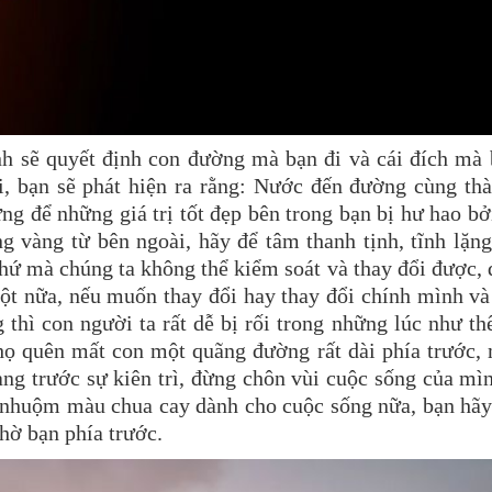
nh sẽ quyết định con đường mà bạn đi và cái đích mà 
, bạn sẽ phát hiện ra rằng: Nước đến đường cùng thà
ng để những giá trị tốt đẹp bên trong bạn bị hư hao b
g vàng từ bên ngoài, hãy để tâm thanh tịnh, tĩnh lặn
thứ mà chúng ta không thể kiểm soát và thay đổi được,
ột nữa, nếu muốn thay đổi hay thay đổi chính mình và
thì con người ta rất dễ bị rối trong những lúc như th
, họ quên mất con một quãng đường rất dài phía trước,
 hàng trước sự kiên trì, đừng chôn vùi cuộc sống của mì
 nhuộm màu chua cay dành cho cuộc sống nữa, bạn hãy
hờ bạn phía trước.