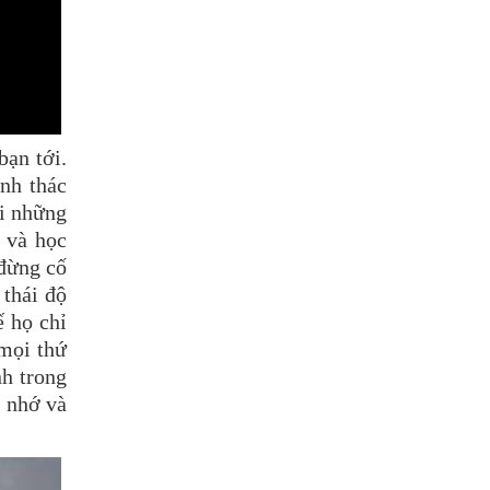
bạn tới.
nh thác
ởi những
g và học
 đừng cố
 thái độ
ế họ chỉ
 mọi thứ
nh trong
 nhớ và