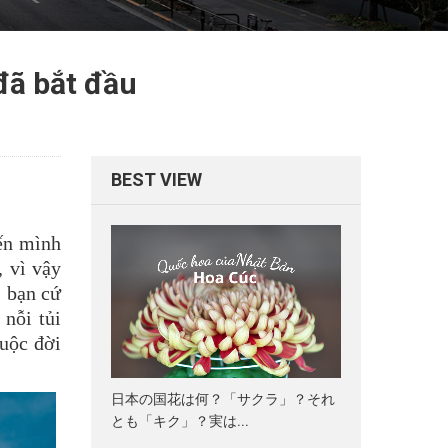
đã bắt đầu
BEST VIEW
iến mình
, vì vậy
, bạn cứ
nỗi tủi
cuộc đời
日本の国花は何？「サクラ」？それ
とも「キク」？実は...