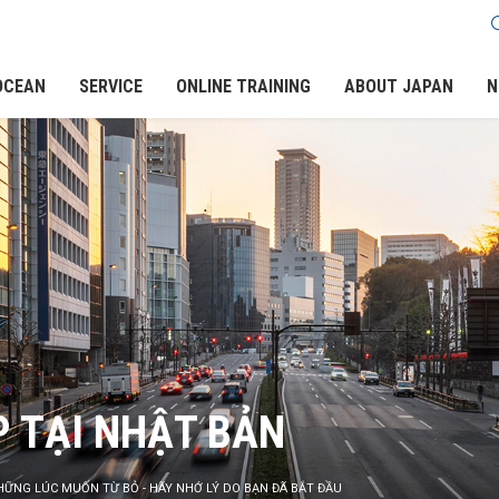
OCEAN
SERVICE
ONLINE TRAINING
ABOUT JAPAN
N
P TẠI NHẬT BẢN
HỮNG LÚC MUỐN TỪ BỎ - HÃY NHỚ LÝ DO BẠN ĐÃ BẮT ĐẦU