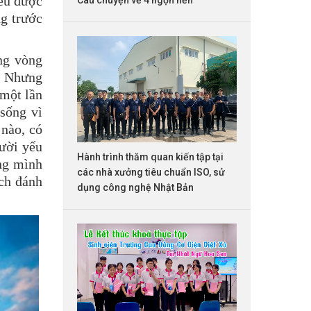
ều được
ng trước
ng vòng
g. Nhưng
 một lần
sống vì
 nào, có
ười yếu
Hành trình thăm quan kiến tập tại
êng mình
các nhà xưởng tiêu chuẩn ISO, sử
ch đánh
dụng công nghệ Nhật Bản