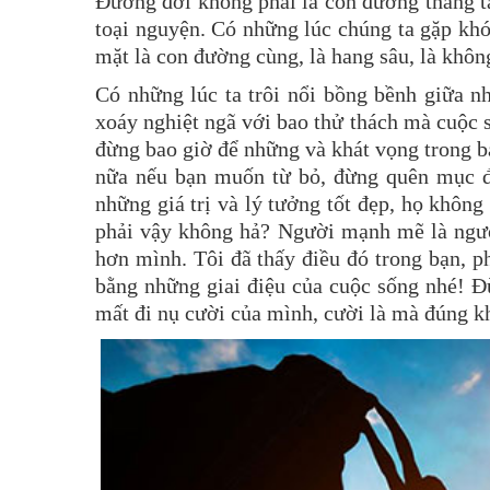
Đường đời không phải là con đường thẳng t
toại nguyện. Có những lúc chúng ta gặp khó 
mặt là con đường cùng, là hang sâu, là khôn
Có những lúc ta trôi nổi bồng bềnh giữa n
xoáy nghiệt ngã với bao thử thách mà cuộc 
đừng bao giờ để những và khát vọng trong bạ
nữa nếu bạn muốn từ bỏ, đừng quên mục đ
những giá trị và lý tưởng tốt đẹp, họ không
phải vậy không hả? Người mạnh mẽ là ngườ
hơn mình. Tôi đã thấy điều đó trong bạn, p
bằng những giai điệu của cuộc sống nhé! Đ
mất đi nụ cười của mình, cười là mà đúng k