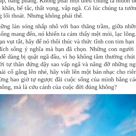
ắp, bằng phẳng. Không phải mọi điều chúng ta muốn đ
khăn, bế tắc, thất vọng, vấp ngã. Có lúc chúng ta tưở
g lối thoát. Nhưng không phải thế.
hững làn sóng nhấp nhô với bao thăng trầm, giữa nhữ
sống mang đến, nó khiến ta cảm thấy mệt mỏi, lạc lõn
n vụt tắt, hãy để nó thôi thúc và thức tĩnh con tim bạn
ích sống ý nghĩa mà bạn đã chọn. Những con người 
 dễ dàng bị quật ngã đâu, vì họ không tâm thường chút
i tự thân đứng dậy sao vấp ngã và nâng đỡ những ng
hải cố gắng lên nhé, hãy viết lên một bản nhạc cho ri
ừng bao giờ tự ngược đãi cuộc sống của mình bằng cá
hông, mà là cứu cánh của cuộc đời đúng không?