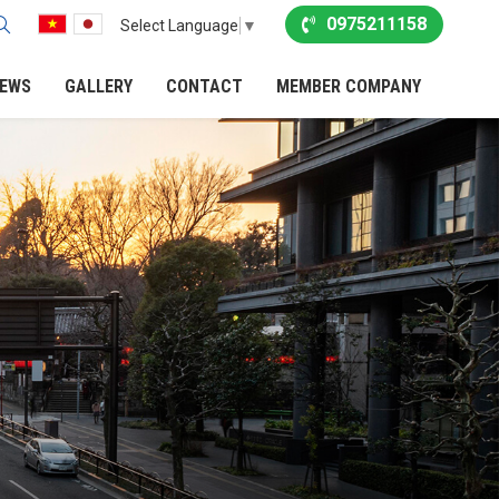
0975211158
Select Language
▼
EWS
GALLERY
CONTACT
MEMBER COMPANY