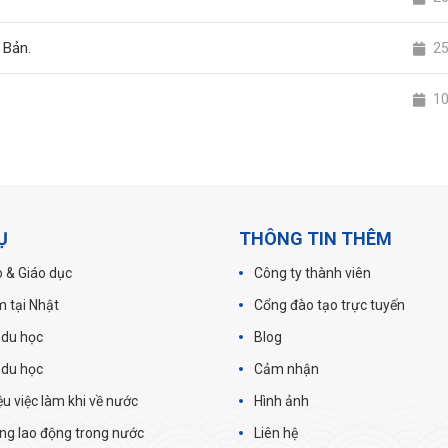
 Bản.
2
1
Ụ
THÔNG TIN THÊM
 & Giáo dục
Công ty thành viên
m tại Nhật
Cổng đào tạo trực tuyến
 du học
Blog
 du học
Cảm nhận
iệu việc làm khi về nước
Hình ảnh
ng lao động trong nước
Liên hệ