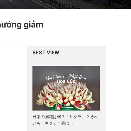
 hướng giảm
BEST VIEW
日本の国花は何？「サクラ」？それ
とも「キク」？実は...