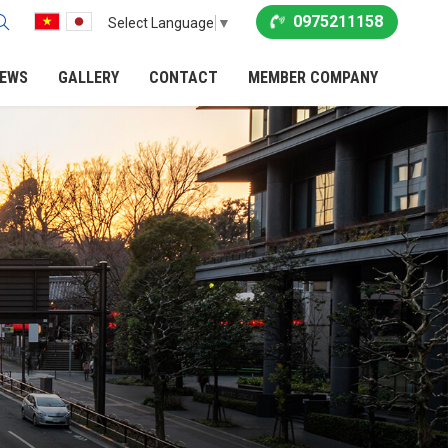
0975211158
Select Language
▼
EWS
GALLERY
CONTACT
MEMBER COMPANY