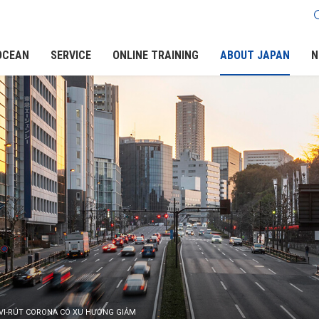
OCEAN
SERVICE
ONLINE TRAINING
ABOUT JAPAN
N
 VI-RÚT CORONA CÓ XU HƯỚNG GIẢM