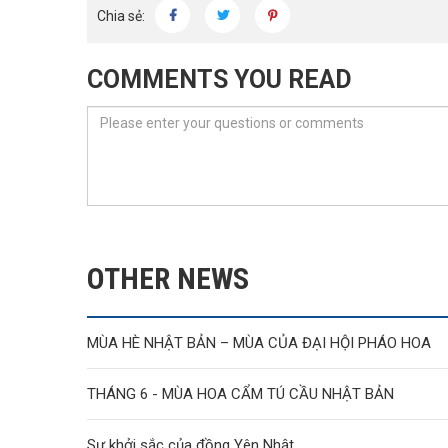
Chia sẻ:
COMMENTS YOU READ
OTHER NEWS
MÙA HÈ NHẬT BẢN – MÙA CỦA ĐẠI HỘI PHÁO HOA
THÁNG 6 - MÙA HOA CẨM TÚ CẦU NHẬT BẢN
Sự khởi sắc của đồng Yên Nhật