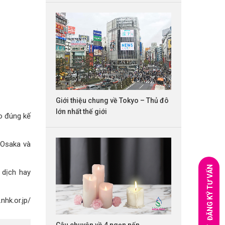
Giới thiệu chung về Tokyo – Thủ đô
lớn nhất thế giới
o đúng kế
 Osaka và
ĐĂNG KÝ TƯ VẤN
 dịch hay
nhk.or.jp/
Câu chuyện về 4 ngọn nến