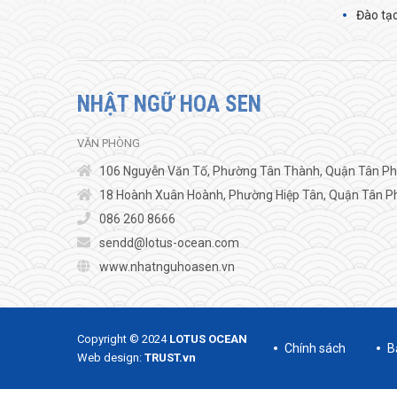
Đào tạo
NHẬT NGỮ HOA SEN
VĂN PHÒNG
106 Nguyễn Văn Tố, Phường Tân Thành, Quận Tân Phú
18 Hoành Xuân Hoành, Phường Hiệp Tân, Quận Tân Ph
086 260 8666
sendd@lotus-ocean.com
www.nhatnguhoasen.vn
Copyright © 2024
LOTUS OCEAN
Chính sách
B
Web design:
TRUST.vn