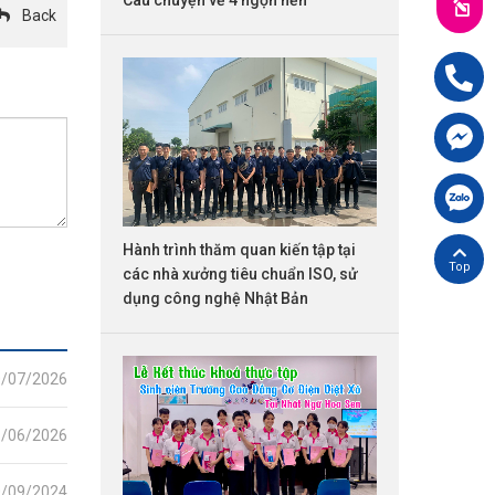
Back
Hotline:
09
Chát FB cù
Chát Zalo 
Hành trình thăm quan kiến tập tại
Back top
các nhà xưởng tiêu chuẩn ISO, sử
dụng công nghệ Nhật Bản
0/07/2026
1/06/2026
0/09/2024