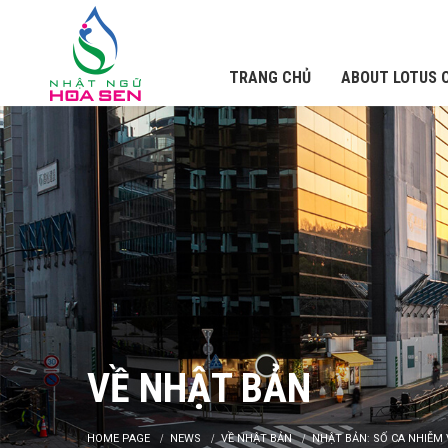
TRANG CHỦ
ABOUT LOTUS 
VỀ NHẬT BẢN
HOME PAGE
NEWS
VỀ NHẬT BẢN
NHẬT BẢN: SỐ CA NHIỄM