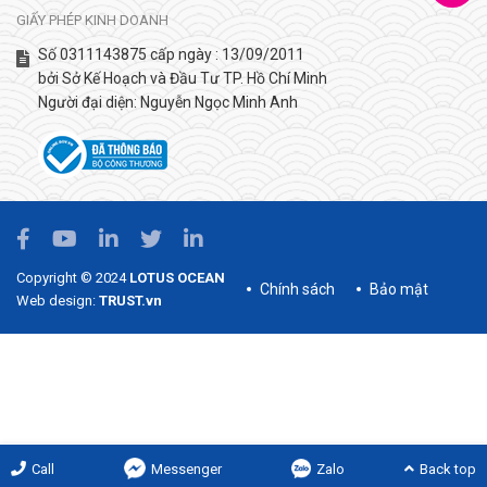
GIẤY PHÉP KINH DOANH
Số 0311143875 cấp ngày : 13/09/2011
bởi Sở Kế Hoạch và Đầu Tư TP. Hồ Chí Minh
Người đại diện: Nguyễn Ngọc Minh Anh
Copyright © 2024
LOTUS OCEAN
Chính sách
Bảo mật
Web design:
TRUST.vn
Call
Messenger
Zalo
Back top