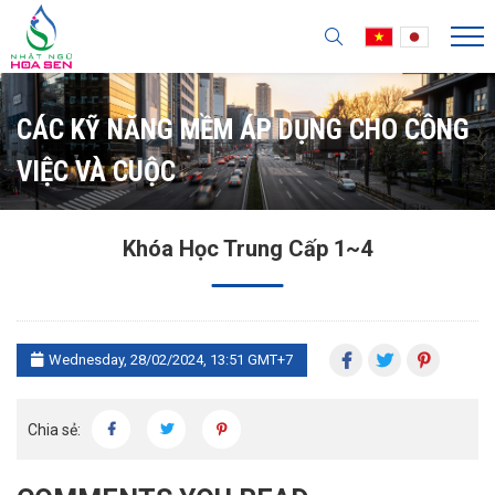
CÁC KỸ NĂNG MỀM ÁP DỤNG CHO CÔNG
VIỆC VÀ CUỘC
Khóa Học Trung Cấp 1~4
Wednesday, 28/02/2024, 13:51 GMT+7
Chia sẻ: