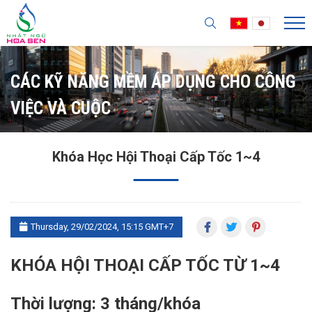
CÁC KỸ NĂNG MỀM ÁP DỤNG CHO CÔNG
VIỆC VÀ CUỘC
Khóa Học Hội Thoại Cấp Tốc 1~4
Thursday, 29/02/2024, 15:15 GMT+7
KHÓA HỘI THOẠI CẤP TỐC TỪ 1~4
Thời lượng
: 3 tháng/khóa