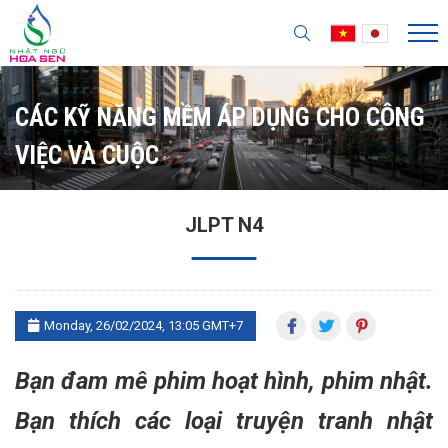
CÁC KỸ NĂNG MỀM ÁP DỤNG CHO CÔNG
VIỆC VÀ CUỘC
JLPT N4
Monday, 26/02/2024, 13:05 GMT+7
Bạn đam mê phim hoạt hình, phim nhật.
Bạn thích các loại truyện tranh nhật